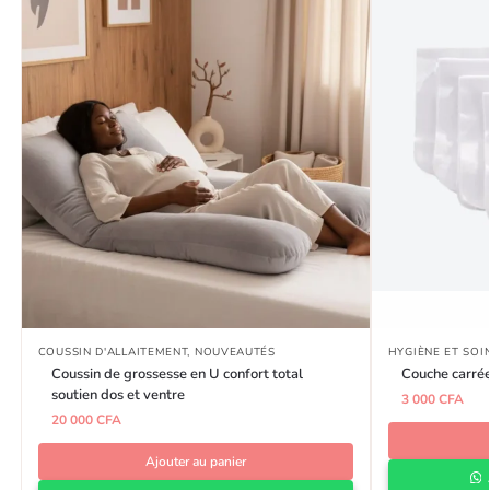
COUSSIN D'ALLAITEMENT
,
NOUVEAUTÉS
HYGIÈNE ET SOI
Coussin de grossesse en U confort total
Couche carré
soutien dos et ventre
3 000
CFA
20 000
CFA
Ajouter au panier