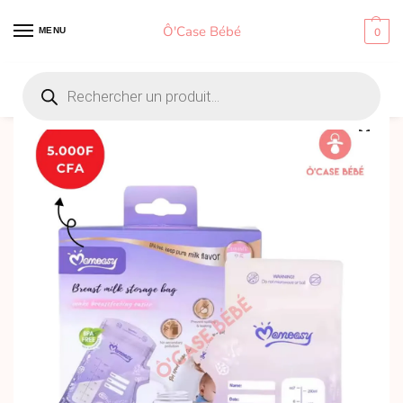
Ô'Case Bébé
MENU
0
Accueil
Biberons et accessoires bébé
Sachets de conservation pour lait maternel et alimentation
/
/