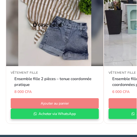
VÊTEMENT FILLE
VÊTEMENT FILLE
Ensemble fille 2 pièces – tenue coordonnée
Ensemble fill
pratique
coordonnées p
8 000
CFA
6 000
CFA
Ajouter au panier
Acheter via WhatsApp