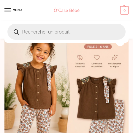
Ô'Case Bébé
MENU
0
Accueil
Vêtement fille
Ensemble fille assorti – Tenue jolie et confortable
/
/