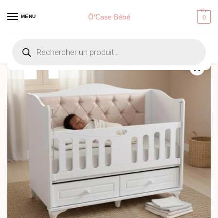
Ô'Case Bébé
MENU
0
Accueil
Sommeil bébé
Berceaux bébé en bois
Berceau 102 en bois 120×60 cm – Sécurité et confort pour bébé
/
/
/