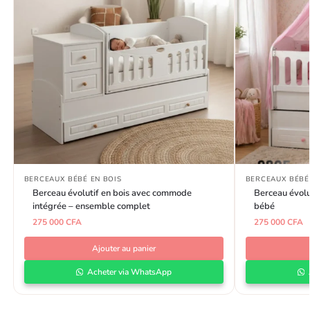
BERCEAUX BÉBÉ EN BOIS
BERCEAUX BÉBÉ
Berceau évolutif en bois avec commode
Berceau évolu
intégrée – ensemble complet
bébé
275 000
CFA
275 000
CFA
Ajouter au panier
Acheter via WhatsApp