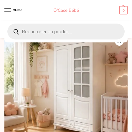
Ô'Case Bébé
MENU
0
Accueil
Armoire bébé et enfant
Armoire enfant deux portes – Rangement chambre bébé
/
/