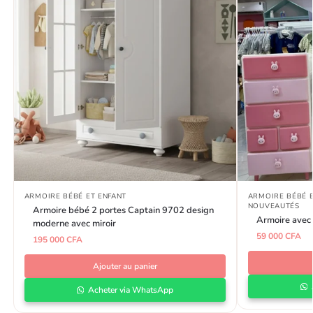
ARMOIRE BÉBÉ ET ENFANT
ARMOIRE BÉBÉ E
NOUVEAUTÉS
Armoire bébé 2 portes Captain 9702 design
Armoire avec 
moderne avec miroir
59 000
CFA
195 000
CFA
Ajouter au panier
Acheter via WhatsApp